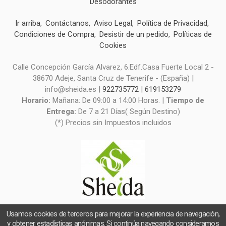
Desodorantes
Ir arriba
Contáctanos
Aviso Legal
Política de Privacidad
Condiciones de Compra
Desistir de un pedido
Políticas de
Cookies
Calle Concepción García Alvarez, 6.Edf.Casa Fuerte Local 2 -
38670 Adeje, Santa Cruz de Tenerife - (España) |
info@sheida.es |
922735772
|
619153279
Horario:
Mañana: De 09:00 a 14:00 Horas. |
Tiempo de
Entrega:
De 7 a 21 Días( Según Destino)
(*) Precios sin Impuestos incluidos
Usamos cookies de terceros para mejorar la experiencia de navegación,
y obtener estadísticas anónimas. Si continúa navegando consideramos
Cosmética Natural Sheida
- Copyright © 2026 [16584] - Con la tecnología de Palbin.com