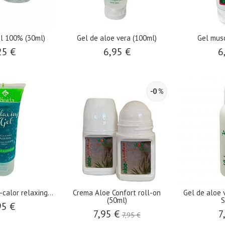
el 100% (30ml)
Gel de aloe vera (100ml)
Gel musc
25 €
6,95 €
6
-0 %
-calor relaxing...
Crema Aloe Confort roll-on
Gel de aloe 
(50ml)
S
95 €
7,95 €
7
7,95 €