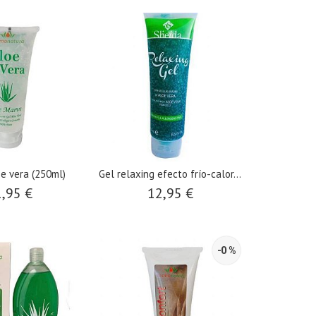
e vera (250ml)
Gel relaxing efecto frío-calor...
,95 €
12,95 €
-0 %