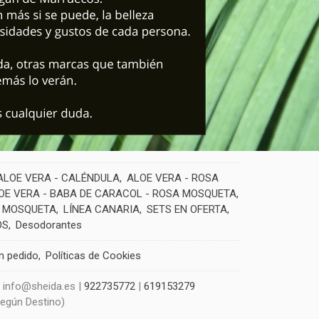
ALOE VERA - CALÉNDULA
ALOE VERA - ROSA
OE VERA - BABA DE CARACOL - ROSA MOSQUETA
 MOSQUETA
LÍNEA CANARIA
SETS EN OFERTA
OS
Desodorantes
un pedido
Políticas de Cookies
| info@sheida.es |
922735772
|
619153279
Según Destino)