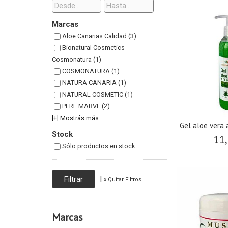
Marcas
Aloe Canarias Calidad (3)
Bionatural Cosmetics-
Cosmonatura (1)
COSMONATURA (1)
NATURA CANARIA (1)
NATURAL COSMETIC (1)
PERE MARVE (2)
[+] Mostrás más...
Gel aloe vera 
Stock
11,
Sólo productos en stock
|
x Quitar Filtros
Marcas