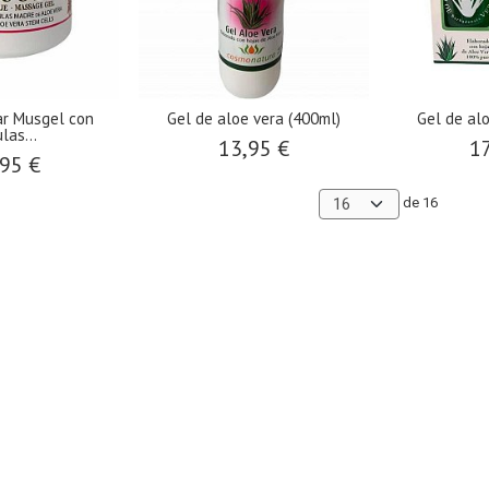
ar Musgel con
Gel de aloe vera (400ml)
Gel de alo
las...
13,95 €
17
95 €
de 16