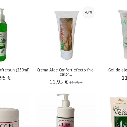
-0 %
aftersun (250ml)
Crema Aloe Confort efecto frío-
Gel de alo
calor...
95 €
11
11,95 €
11,95 €