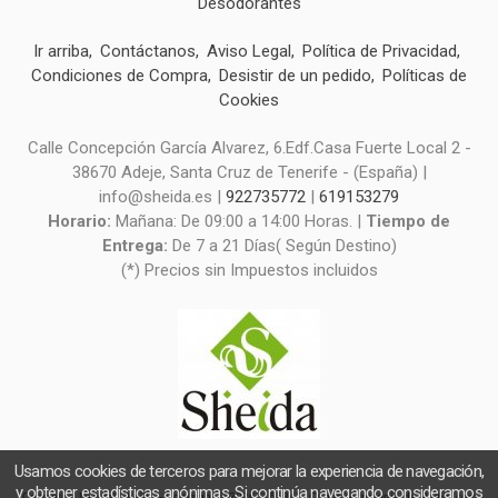
Desodorantes
Ir arriba
Contáctanos
Aviso Legal
Política de Privacidad
Condiciones de Compra
Desistir de un pedido
Políticas de
Cookies
Calle Concepción García Alvarez, 6.Edf.Casa Fuerte Local 2 -
38670 Adeje, Santa Cruz de Tenerife - (España) |
info@sheida.es |
922735772
|
619153279
Horario:
Mañana: De 09:00 a 14:00 Horas. |
Tiempo de
Entrega:
De 7 a 21 Días( Según Destino)
(*) Precios sin Impuestos incluidos
Usamos cookies de terceros para mejorar la experiencia de navegación,
y obtener estadísticas anónimas. Si continúa navegando consideramos
Cosmética Natural Sheida
- Copyright © 2026 [16584] - Con la tecnología de Palbin.com