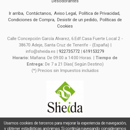
Desodorantes
Ir arriba
Contáctanos
Aviso Legal
Política de Privacidad
Condiciones de Compra
Desistir de un pedido
Políticas de
Cookies
Calle Concepción García Alvarez, 6.Edf.Casa Fuerte Local 2 -
38670 Adeje, Santa Cruz de Tenerife - (España) |
info@sheida.es |
922735772
|
619153279
Horario:
Mañana: De 09:00 a 14:00 Horas. |
Tiempo de
Entrega:
De 7 a 21 Días( Según Destino)
(*) Precios sin Impuestos incluidos
Usamos cookies de terceros para mejorar la experiencia de navegación,
y obtener estadísticas anónimas. Si continúa navegando consideramos
Cosmética Natural Sheida
- Copyright © 2026 [16584] - Con la tecnología de Palbin.com