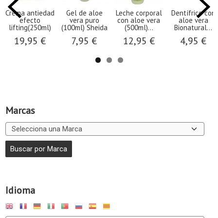
Crema antiedad
Gel de aloe
Leche corporal
Dentífrico con
efecto
vera puro
con aloe vera
aloe vera
lifting(250ml)
(100ml) Sheida
(500ml)...
Bionatural...
19,95 €
7,95 €
12,95 €
4,95 €
Marcas
Idioma