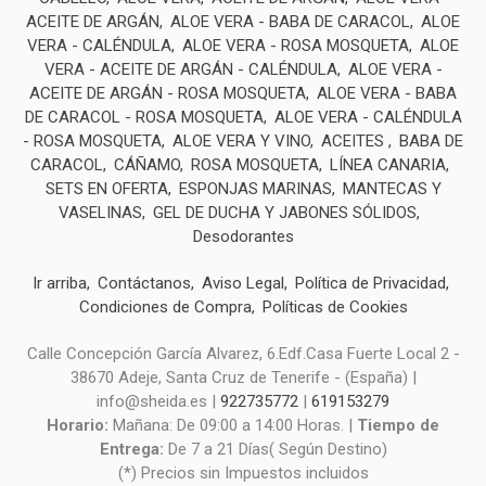
ACEITE DE ARGÁN
ALOE VERA - BABA DE CARACOL
ALOE
VERA - CALÉNDULA
ALOE VERA - ROSA MOSQUETA
ALOE
VERA - ACEITE DE ARGÁN - CALÉNDULA
ALOE VERA -
ACEITE DE ARGÁN - ROSA MOSQUETA
ALOE VERA - BABA
DE CARACOL - ROSA MOSQUETA
ALOE VERA - CALÉNDULA
- ROSA MOSQUETA
ALOE VERA Y VINO
ACEITES
BABA DE
CARACOL
CÁÑAMO
ROSA MOSQUETA
LÍNEA CANARIA
SETS EN OFERTA
ESPONJAS MARINAS
MANTECAS Y
VASELINAS
GEL DE DUCHA Y JABONES SÓLIDOS
Desodorantes
Ir arriba
Contáctanos
Aviso Legal
Política de Privacidad
Condiciones de Compra
Políticas de Cookies
Calle Concepción García Alvarez, 6.Edf.Casa Fuerte Local 2 -
38670 Adeje, Santa Cruz de Tenerife - (España) |
info@sheida.es |
922735772
|
619153279
Horario:
Mañana: De 09:00 a 14:00 Horas. |
Tiempo de
Entrega:
De 7 a 21 Días( Según Destino)
(*) Precios sin Impuestos incluidos