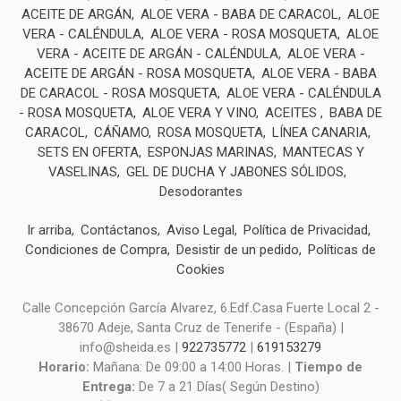
ACEITE DE ARGÁN
ALOE VERA - BABA DE CARACOL
ALOE
VERA - CALÉNDULA
ALOE VERA - ROSA MOSQUETA
ALOE
VERA - ACEITE DE ARGÁN - CALÉNDULA
ALOE VERA -
ACEITE DE ARGÁN - ROSA MOSQUETA
ALOE VERA - BABA
DE CARACOL - ROSA MOSQUETA
ALOE VERA - CALÉNDULA
- ROSA MOSQUETA
ALOE VERA Y VINO
ACEITES
BABA DE
CARACOL
CÁÑAMO
ROSA MOSQUETA
LÍNEA CANARIA
SETS EN OFERTA
ESPONJAS MARINAS
MANTECAS Y
VASELINAS
GEL DE DUCHA Y JABONES SÓLIDOS
Desodorantes
Ir arriba
Contáctanos
Aviso Legal
Política de Privacidad
Condiciones de Compra
Desistir de un pedido
Políticas de
Cookies
Calle Concepción García Alvarez, 6.Edf.Casa Fuerte Local 2 -
38670 Adeje, Santa Cruz de Tenerife - (España) |
info@sheida.es |
922735772
|
619153279
Horario:
Mañana: De 09:00 a 14:00 Horas. |
Tiempo de
Entrega:
De 7 a 21 Días( Según Destino)