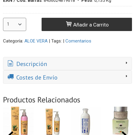
EAN / Cod. Barras
:
8436024819618
•
Peso
:
0,135 Kg
Añadir a Carrito
Categoría:
ALOE VERA
|
Tags:
|
Comentarios
Descripción
Costes de Envío
Productos Relacionados