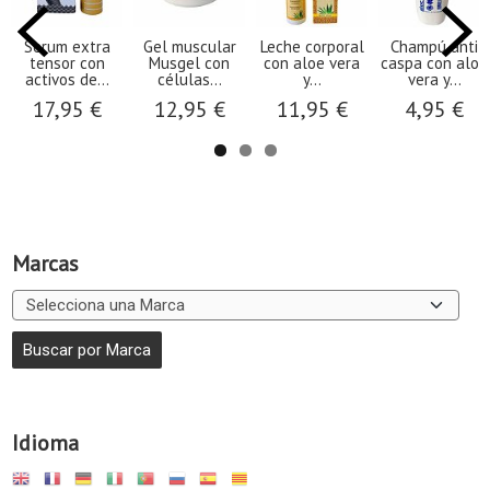
Serum extra
Gel muscular
Leche corporal
Champú anti
tensor con
Musgel con
con aloe vera
caspa con aloe
activos de...
células...
y...
vera y...
17,95 €
12,95 €
11,95 €
4,95 €
Marcas
Idioma