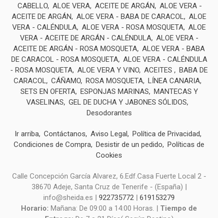
CABELLO
ALOE VERA
ACEITE DE ARGÁN
ALOE VERA -
ACEITE DE ARGÁN
ALOE VERA - BABA DE CARACOL
ALOE
VERA - CALÉNDULA
ALOE VERA - ROSA MOSQUETA
ALOE
VERA - ACEITE DE ARGÁN - CALÉNDULA
ALOE VERA -
ACEITE DE ARGÁN - ROSA MOSQUETA
ALOE VERA - BABA
DE CARACOL - ROSA MOSQUETA
ALOE VERA - CALÉNDULA
- ROSA MOSQUETA
ALOE VERA Y VINO
ACEITES
BABA DE
CARACOL
CÁÑAMO
ROSA MOSQUETA
LÍNEA CANARIA
SETS EN OFERTA
ESPONJAS MARINAS
MANTECAS Y
VASELINAS
GEL DE DUCHA Y JABONES SÓLIDOS
Desodorantes
Ir arriba
Contáctanos
Aviso Legal
Política de Privacidad
Condiciones de Compra
Desistir de un pedido
Políticas de
Cookies
Calle Concepción García Alvarez, 6.Edf.Casa Fuerte Local 2 -
38670 Adeje, Santa Cruz de Tenerife - (España) |
info@sheida.es |
922735772
|
619153279
Horario:
Mañana: De 09:00 a 14:00 Horas. |
Tiempo de