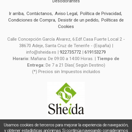
Desodorantes
Ir arriba
Contáctanos
Aviso Legal
Política de Privacidad
Condiciones de Compra
Desistir de un pedido
Políticas de
Cookies
Calle Concepción García Alvarez, 6.Edf.Casa Fuerte Local 2 -
38670 Adeje, Santa Cruz de Tenerife - (España) |
info@sheida.es |
922735772
|
619153279
Horario:
Mañana: De 09:00 a 14:00 Horas. |
Tiempo de
Entrega:
De 7 a 21 Días( Según Destino)
(*) Precios sin Impuestos incluidos
Usamos cookies de terceros para mejorar la experiencia de navegación,
y obtener estadísticas anónimas. Si continúa navegando consideramos
Cosmética Natural Sheida
- Copyright © 2026 [16584] - Con la tecnología de Palbin.com