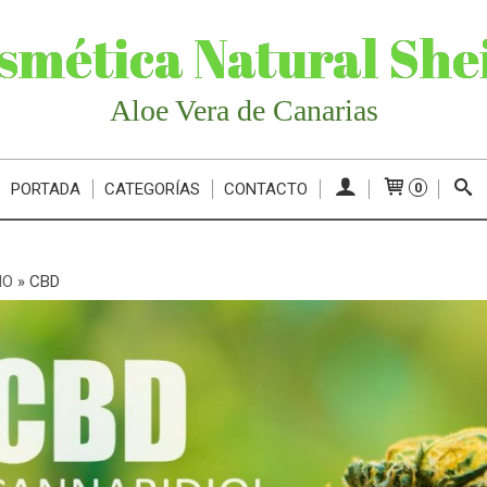
smética Natural She
Aloe Vera de Canarias
PORTADA
CATEGORÍAS
CONTACTO
0
MO
»
CBD