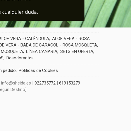
ALOE VERA - CALÉNDULA
ALOE VERA - ROSA
OE VERA - BABA DE CARACOL - ROSA MOSQUETA
 MOSQUETA
LÍNEA CANARIA
SETS EN OFERTA
OS
Desodorantes
un pedido
Políticas de Cookies
| info@sheida.es |
922735772
|
619153279
Según Destino)