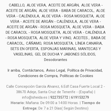
CABELLO
ALOE VERA
ACEITE DE ARGÁN
ALOE VERA -
ACEITE DE ARGÁN
ALOE VERA - BABA DE CARACOL
ALOE
VERA - CALÉNDULA
ALOE VERA - ROSA MOSQUETA
ALOE
VERA - ACEITE DE ARGÁN - CALÉNDULA
ALOE VERA -
ACEITE DE ARGÁN - ROSA MOSQUETA
ALOE VERA - BABA
DE CARACOL - ROSA MOSQUETA
ALOE VERA - CALÉNDULA
- ROSA MOSQUETA
ALOE VERA Y VINO
ACEITES
BABA DE
CARACOL
CÁÑAMO
ROSA MOSQUETA
LÍNEA CANARIA
SETS EN OFERTA
ESPONJAS MARINAS
MANTECAS Y
VASELINAS
GEL DE DUCHA Y JABONES SÓLIDOS
Desodorantes
Ir arriba
Contáctanos
Aviso Legal
Política de Privacidad
Condiciones de Compra
Políticas de Cookies
Calle Concepción García Alvarez, 6.Edf.Casa Fuerte Local 2 -
38670 Adeje, Santa Cruz de Tenerife - (España) |
info@sheida.es |
922735772
|
619153279
Horario:
Mañana: De 09:00 a 14:00 Horas. |
Tiempo de
Entrega:
De 7 a 21 Días( Según Destino)