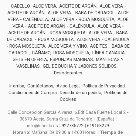
CABELLO
ALOE VERA
ACEITE DE ARGÁN
ALOE VERA -
ACEITE DE ARGÁN
ALOE VERA - BABA DE CARACOL
ALOE
VERA - CALÉNDULA
ALOE VERA - ROSA MOSQUETA
ALOE
VERA - ACEITE DE ARGÁN - CALÉNDULA
ALOE VERA -
ACEITE DE ARGÁN - ROSA MOSQUETA
ALOE VERA - BABA
DE CARACOL - ROSA MOSQUETA
ALOE VERA - CALÉNDULA
- ROSA MOSQUETA
ALOE VERA Y VINO
ACEITES
BABA DE
CARACOL
CÁÑAMO
ROSA MOSQUETA
LÍNEA CANARIA
SETS EN OFERTA
ESPONJAS MARINAS
MANTECAS Y
VASELINAS
GEL DE DUCHA Y JABONES SÓLIDOS
Desodorantes
Ir arriba
Contáctanos
Aviso Legal
Política de Privacidad
Condiciones de Compra
Desistir de un pedido
Políticas de
Cookies
Calle Concepción García Alvarez, 6.Edf.Casa Fuerte Local 2 -
38670 Adeje, Santa Cruz de Tenerife - (España) |
info@sheida.es |
922735772
|
619153279
Horario:
Mañana: De 09:00 a 14:00 Horas. |
Tiempo de