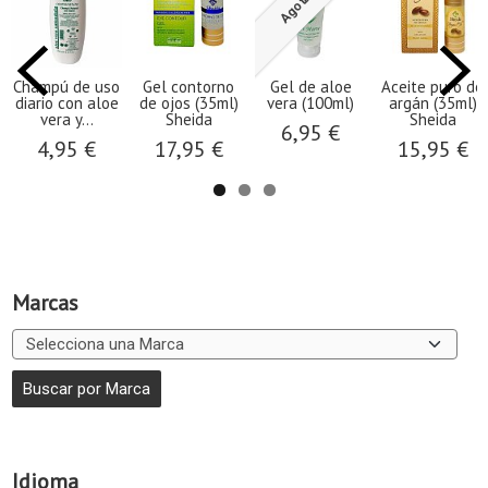
Agotado
Champú de uso
Gel contorno
Gel de aloe
Aceite puro de
diario con aloe
de ojos (35ml)
vera (100ml)
argán (35ml)
vera y...
Sheida
Sheida
6,95 €
4,95 €
17,95 €
15,95 €
Marcas
Idioma