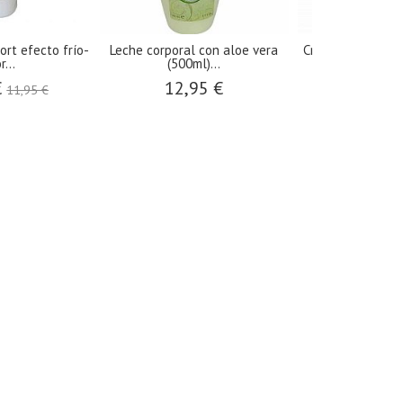
rt efecto frío-
Leche corporal con aloe vera
Crema de manos 
r...
(500ml)...
y...
€
12,95 €
6,75
11,95 €