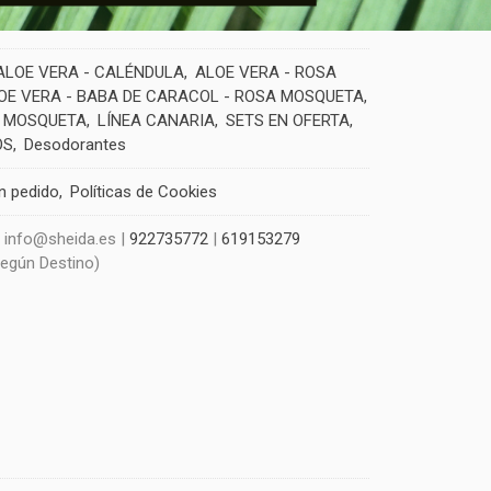
ALOE VERA - CALÉNDULA
ALOE VERA - ROSA
OE VERA - BABA DE CARACOL - ROSA MOSQUETA
 MOSQUETA
LÍNEA CANARIA
SETS EN OFERTA
OS
Desodorantes
un pedido
Políticas de Cookies
| info@sheida.es |
922735772
|
619153279
Según Destino)