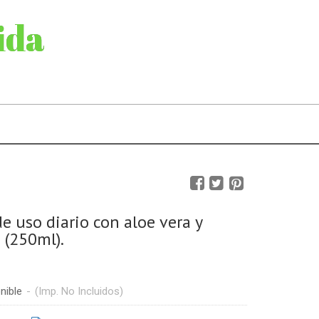
ida
 uso diario con aloe vera y
 (250ml).
nible
-
(Imp. No Incluidos)