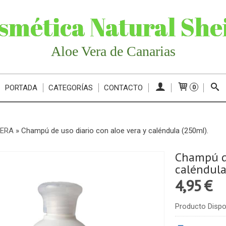
smética Natural She
Aloe Vera de Canarias
PORTADA
CATEGORÍAS
CONTACTO
0
VERA
»
Champú de uso diario con aloe vera y caléndula (250ml).
Champú de
caléndula
4,95 €
Producto Dispo