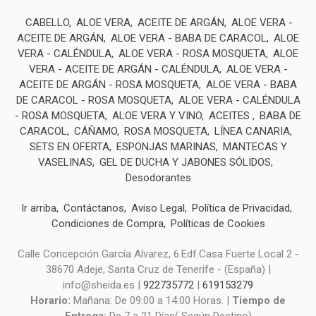
CABELLO
ALOE VERA
ACEITE DE ARGÁN
ALOE VERA -
ACEITE DE ARGÁN
ALOE VERA - BABA DE CARACOL
ALOE
VERA - CALÉNDULA
ALOE VERA - ROSA MOSQUETA
ALOE
VERA - ACEITE DE ARGÁN - CALÉNDULA
ALOE VERA -
ACEITE DE ARGÁN - ROSA MOSQUETA
ALOE VERA - BABA
DE CARACOL - ROSA MOSQUETA
ALOE VERA - CALÉNDULA
- ROSA MOSQUETA
ALOE VERA Y VINO
ACEITES
BABA DE
CARACOL
CÁÑAMO
ROSA MOSQUETA
LÍNEA CANARIA
SETS EN OFERTA
ESPONJAS MARINAS
MANTECAS Y
VASELINAS
GEL DE DUCHA Y JABONES SÓLIDOS
Desodorantes
Ir arriba
Contáctanos
Aviso Legal
Política de Privacidad
Condiciones de Compra
Políticas de Cookies
Calle Concepción García Alvarez, 6.Edf.Casa Fuerte Local 2 -
38670 Adeje, Santa Cruz de Tenerife - (España) |
info@sheida.es |
922735772
|
619153279
Horario:
Mañana: De 09:00 a 14:00 Horas. |
Tiempo de
Entrega:
De 7 a 21 Días( Según Destino)