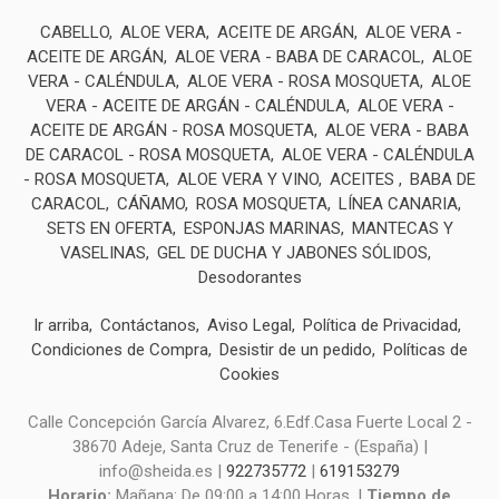
CABELLO
ALOE VERA
ACEITE DE ARGÁN
ALOE VERA -
ACEITE DE ARGÁN
ALOE VERA - BABA DE CARACOL
ALOE
VERA - CALÉNDULA
ALOE VERA - ROSA MOSQUETA
ALOE
VERA - ACEITE DE ARGÁN - CALÉNDULA
ALOE VERA -
ACEITE DE ARGÁN - ROSA MOSQUETA
ALOE VERA - BABA
DE CARACOL - ROSA MOSQUETA
ALOE VERA - CALÉNDULA
- ROSA MOSQUETA
ALOE VERA Y VINO
ACEITES
BABA DE
CARACOL
CÁÑAMO
ROSA MOSQUETA
LÍNEA CANARIA
SETS EN OFERTA
ESPONJAS MARINAS
MANTECAS Y
VASELINAS
GEL DE DUCHA Y JABONES SÓLIDOS
Desodorantes
Ir arriba
Contáctanos
Aviso Legal
Política de Privacidad
Condiciones de Compra
Desistir de un pedido
Políticas de
Cookies
Calle Concepción García Alvarez, 6.Edf.Casa Fuerte Local 2 -
38670 Adeje, Santa Cruz de Tenerife - (España) |
info@sheida.es |
922735772
|
619153279
Horario:
Mañana: De 09:00 a 14:00 Horas. |
Tiempo de