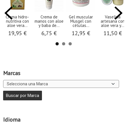
Crema hidro-
Crema de
Gel muscular
Vaselina
nutritiva con
manos con aloe
Musgel con
artesana con
aloe vera...
y baba de...
células...
aloe vera y...
19,95 €
6,75 €
12,95 €
11,50 €
Marcas
Idioma