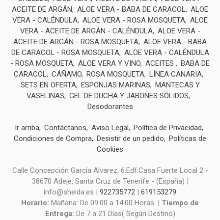
ACEITE DE ARGÁN
ALOE VERA - BABA DE CARACOL
ALOE
VERA - CALÉNDULA
ALOE VERA - ROSA MOSQUETA
ALOE
VERA - ACEITE DE ARGÁN - CALÉNDULA
ALOE VERA -
ACEITE DE ARGÁN - ROSA MOSQUETA
ALOE VERA - BABA
DE CARACOL - ROSA MOSQUETA
ALOE VERA - CALÉNDULA
- ROSA MOSQUETA
ALOE VERA Y VINO
ACEITES
BABA DE
CARACOL
CÁÑAMO
ROSA MOSQUETA
LÍNEA CANARIA
SETS EN OFERTA
ESPONJAS MARINAS
MANTECAS Y
VASELINAS
GEL DE DUCHA Y JABONES SÓLIDOS
Desodorantes
Ir arriba
Contáctanos
Aviso Legal
Política de Privacidad
Condiciones de Compra
Desistir de un pedido
Políticas de
Cookies
Calle Concepción García Alvarez, 6.Edf.Casa Fuerte Local 2 -
38670 Adeje, Santa Cruz de Tenerife - (España) |
info@sheida.es |
922735772
|
619153279
Horario:
Mañana: De 09:00 a 14:00 Horas. |
Tiempo de
Entrega:
De 7 a 21 Días( Según Destino)