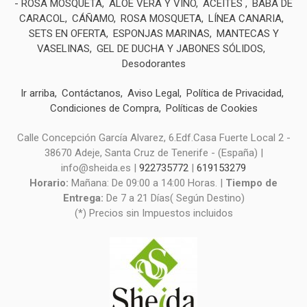
- ROSA MOSQUETA
ALOE VERA Y VINO
ACEITES
BABA DE
CARACOL
CÁÑAMO
ROSA MOSQUETA
LÍNEA CANARIA
SETS EN OFERTA
ESPONJAS MARINAS
MANTECAS Y
VASELINAS
GEL DE DUCHA Y JABONES SÓLIDOS
Desodorantes
Ir arriba
Contáctanos
Aviso Legal
Política de Privacidad
Condiciones de Compra
Políticas de Cookies
Calle Concepción García Alvarez, 6.Edf.Casa Fuerte Local 2 -
38670 Adeje, Santa Cruz de Tenerife - (España) |
info@sheida.es |
922735772
|
619153279
Horario:
Mañana: De 09:00 a 14:00 Horas. |
Tiempo de
Entrega:
De 7 a 21 Días( Según Destino)
(*) Precios sin Impuestos incluidos